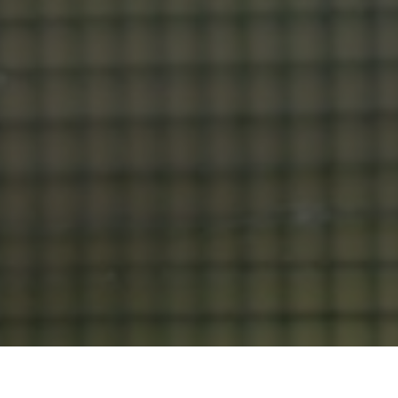
Modern Line
> Mosquito nets