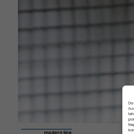
Da 
čuv
te
pon
Nep
kar
modern line