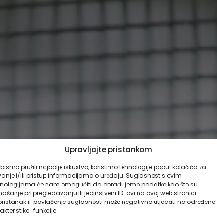
Upravljajte pristankom
bismo pružili najbolje iskustvo, koristimo tehnologije poput kolačića za
anje i/ili pristup informacijama o uređaju. Suglasnost s ovim
hnologijama će nam omogućiti da obrađujemo podatke kao što su
ašanje pri pregledavanju ili jedinstveni ID-ovi na ovoj web stranici.
ristanak ili povlačenje suglasnosti može negativno utjecati na određene
akteristike i funkcije.