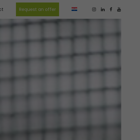
ct
Request an offer