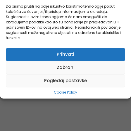
Da bismo pružili najbolje iskustvo, koristimo tehnologije poput
kolačića za čuvanje i/ili pristup informacijama o uređaju.
Suglasnost s ovim tehnologijama će nam omogućiti da
obrađujemo podatke kao što su ponašanje pri pregledavanju ili
jedinstveni ID-ovi na ovoj web stranici. Nepristanak ili povlačenje
suglasnosti može negativno utjecati na određene karakteristike i
funkcije.
Prihvati
Zabrani
Pogledaj postavke
Cookie Policy