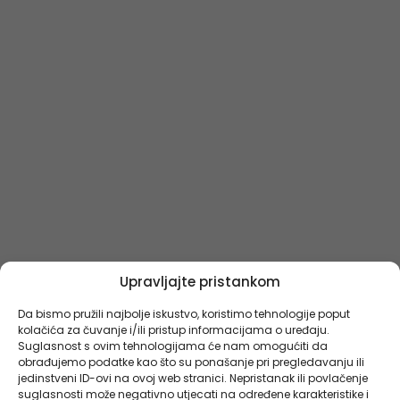
Upravljajte pristankom
Da bismo pružili najbolje iskustvo, koristimo tehnologije poput
kolačića za čuvanje i/ili pristup informacijama o uređaju.
Suglasnost s ovim tehnologijama će nam omogućiti da
obrađujemo podatke kao što su ponašanje pri pregledavanju ili
jedinstveni ID-ovi na ovoj web stranici. Nepristanak ili povlačenje
suglasnosti može negativno utjecati na određene karakteristike i