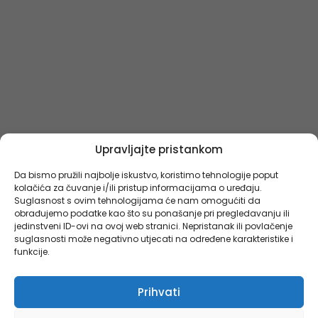
Upravljajte pristankom
Da bismo pružili najbolje iskustvo, koristimo tehnologije poput
kolačića za čuvanje i/ili pristup informacijama o uređaju.
Suglasnost s ovim tehnologijama će nam omogućiti da
obrađujemo podatke kao što su ponašanje pri pregledavanju ili
jedinstveni ID-ovi na ovoj web stranici. Nepristanak ili povlačenje
suglasnosti može negativno utjecati na određene karakteristike i
funkcije.
Prihvati