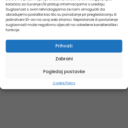
kolačića za čuvanje i/ili pristup informacijama o uređaju.
Suglasnost s ovim tehnologijama će nam omogućiti da
obrađujemo podatke kao što su ponašanje pri pregledavanju ili
jedinstveni ID-ovi na ovoj web stranici. Nepristanak ili povlačenje
suglasnosti može negativno utjecati na određene karakteristike i
funkcije.
Prihvati
Zabrani
Pogledaj postavke
Cookie Policy