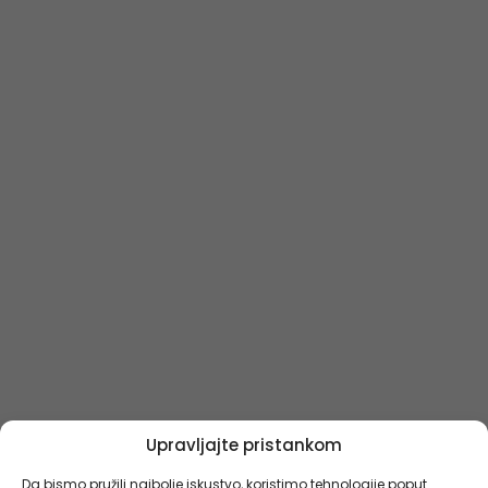
Upravljajte pristankom
Da bismo pružili najbolje iskustvo, koristimo tehnologije poput