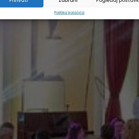
Prihvati
Zabrani
Pogledaj postavk
Politika kolačića