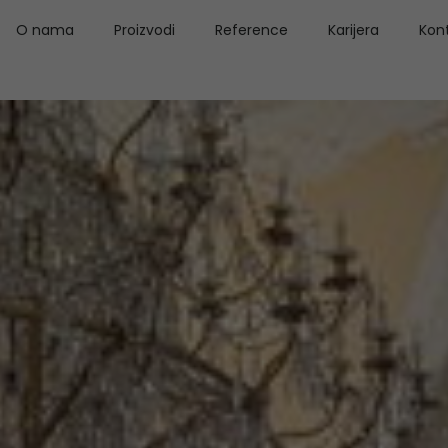
O nama
Proizvodi
Reference
Karijera
Kon