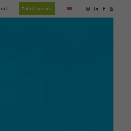
takt
Zatraži ponudu