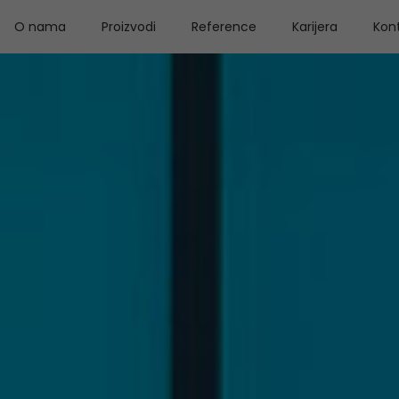
O nama
Proizvodi
Reference
Karijera
Kon