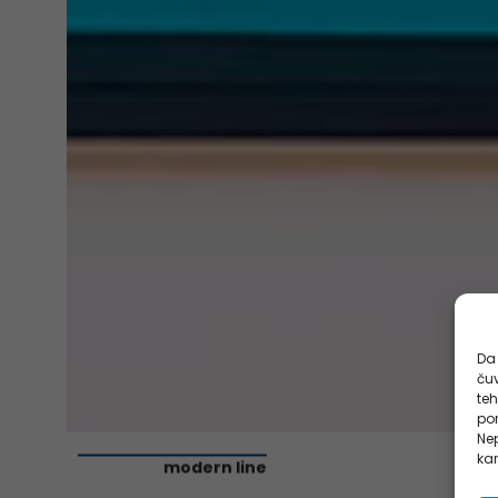
Da 
čuv
te
pon
Nep
kar
modern line