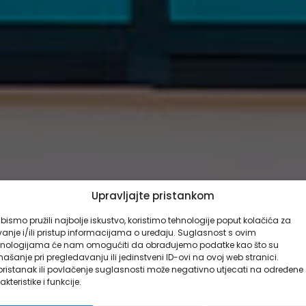
Upravljajte pristankom
bismo pružili najbolje iskustvo, koristimo tehnologije poput kolačića za
anje i/ili pristup informacijama o uređaju. Suglasnost s ovim
hnologijama će nam omogućiti da obrađujemo podatke kao što su
ašanje pri pregledavanju ili jedinstveni ID-ovi na ovoj web stranici.
ristanak ili povlačenje suglasnosti može negativno utjecati na određene
akteristike i funkcije.