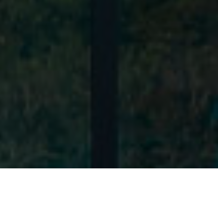
Modern Line
> Staklene fasade