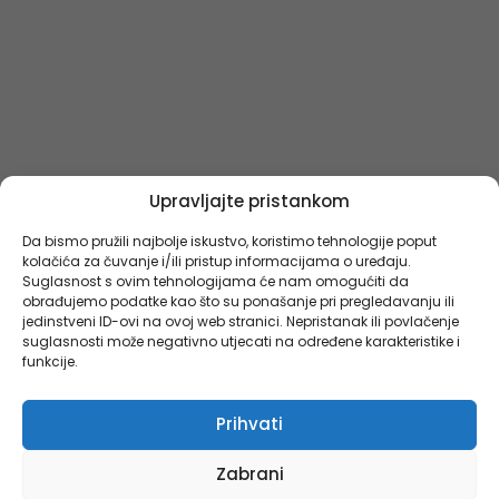
Upravljajte pristankom
Da bismo pružili najbolje iskustvo, koristimo tehnologije poput
kolačića za čuvanje i/ili pristup informacijama o uređaju.
Suglasnost s ovim tehnologijama će nam omogućiti da
obrađujemo podatke kao što su ponašanje pri pregledavanju ili
jedinstveni ID-ovi na ovoj web stranici. Nepristanak ili povlačenje
suglasnosti može negativno utjecati na određene karakteristike i
funkcije.
Prihvati
Zabrani