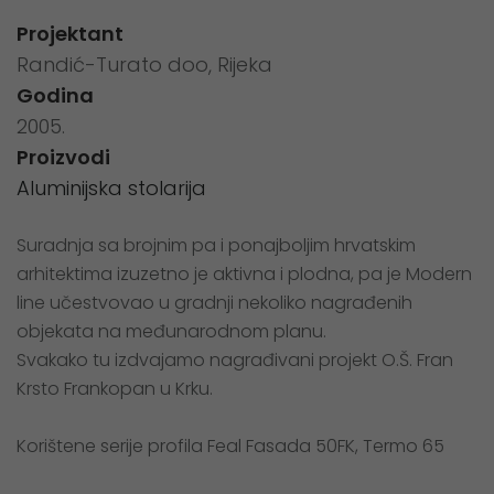
Projektant
Randić-Turato doo, Rijeka
Godina
2005.
Proizvodi
Aluminijska stolarija
Suradnja sa brojnim pa i ponajboljim hrvatskim
arhitektima izuzetno je aktivna i plodna, pa je Modern
line učestvovao u gradnji nekoliko nagrađenih
objekata na međunarodnom planu.
Svakako tu izdvajamo nagrađivani projekt O.Š. Fran
Krsto Frankopan u Krku.
Korištene serije profila Feal Fasada 50FK, Termo 65