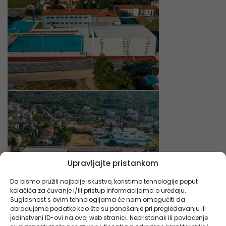
Upravljajte pristankom
Da bismo pružili najbolje iskustvo, koristimo tehnologije poput
kolačića za čuvanje i/ili pristup informacijama o uređaju.
Suglasnost s ovim tehnologijama će nam omogućiti da
obrađujemo podatke kao što su ponašanje pri pregledavanju ili
jedinstveni ID-ovi na ovoj web stranici. Nepristanak ili povlačenje