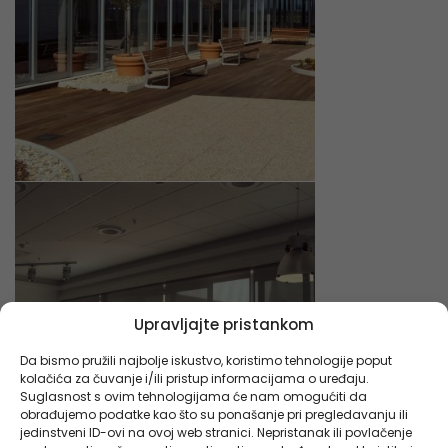
Upravljajte pristankom
Da bismo pružili najbolje iskustvo, koristimo tehnologije poput
kolačića za čuvanje i/ili pristup informacijama o uređaju.
Suglasnost s ovim tehnologijama će nam omogućiti da
obrađujemo podatke kao što su ponašanje pri pregledavanju ili
jedinstveni ID-ovi na ovoj web stranici. Nepristanak ili povlačenje