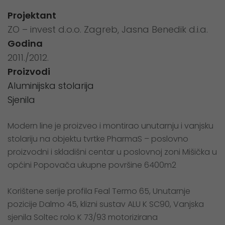
Projektant
ZO – invest d.o.o. Zagreb, Jasna Benedik d.i.a.
Godina
2011./2012.
Proizvodi
Aluminijska stolarija
Sjenila
Modern line je proizveo i montirao unutarnju i vanjsku
stolariju na objektu tvrtke PharmaS – poslovno
proizvodni i skladišni centar u poslovnoj zoni Mišička u
općini Popovača ukupne površine 6400m2
Korištene serije profila Feal Termo 65, Unutarnje
pozicije Dalmo 45, klizni sustav ALU K SC90, Vanjska
sjenila Soltec rolo K 73/93 motorizirana