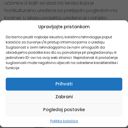
učionice iz kojih se izlazi na terasu koja je
hortikulturalno uređena sa prelijepim pogledom na
Kvarner. U sklopu projekta, uređeno je i vanjsko
igralište s tribinama i školski trg.
Upravljajte pristankom
Da bismo pružili najbolje iskustvo, koristimo tehnologije poput
Korištene serije profila Reynaers CS68, Feal Termo
kolačića za čuvanje i/ili pristup informacijama o uređaju.
65VS, Unutarnje pozicije Dalmo 45, Fasada 50FK
Suglasnost s ovim tehnologijama će nam omogućiti da
obrađujemo podatke kao što su ponašanje pri pregledavanju ili
jedinstveni ID-ovi na ovoj web stranici. Nepristanak ili povlačenje
suglasnosti može negativno utjecati na određene karakteristike i
funkcije.
Prihvati
Zabrani
Pogledaj postavke
Politika kolačića