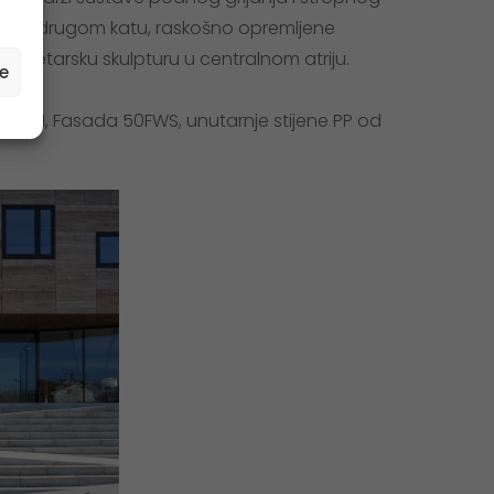
e na drugom katu, raskošno opremljene
vetmetarsku skulpturu u centralnom atriju.
e
 75 SI, Fasada 50FWS, unutarnje stijene PP od