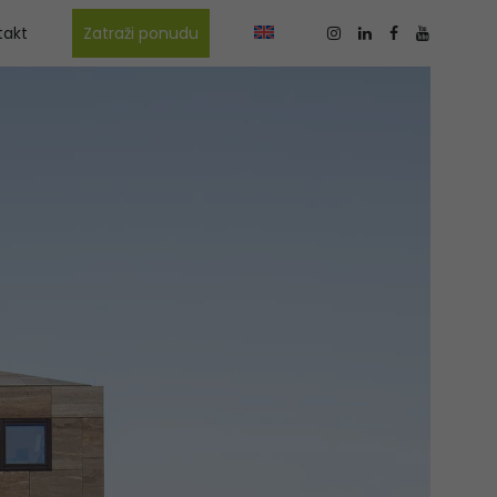
takt
Zatraži ponudu