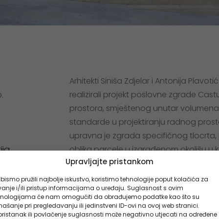
Arhitekti Siniša Zdjelar i Antonija Plavot
.
realizirali projekt poslovne zgrade Ca
prostora, smještenog unutar volumena
standarde u projektiranju radnog prost
upravna je zgrada specifičnog tlocrta, 
ija
oblika parcele u izgrađenom okolišu u ko
Upravljajte pristankom
lokalnih materijala, kamena i drva, te
stopljenim kosim krovnim plohama.
bismo pružili najbolje iskustvo, koristimo tehnologije poput kolačića za
anje i/ili pristup informacijama o uređaju. Suglasnost s ovim
hnologijama će nam omogućiti da obrađujemo podatke kao što su
Osim inteligentne rasvjete najnovije gen
ašanje pri pregledavanju ili jedinstveni ID-ovi na ovoj web stranici.
ristanak ili povlačenje suglasnosti može negativno utjecati na određene
trenutnim kondicijama osunčanja, zdanj