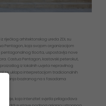
ić iz riječkog arhitektonskog ureda ZDL su
stua Pentagon, koja svojom organizacijom
 pentagonalnog tlocrta, uspostavlja nove
ora. Castua Pentagon, kastavski peterokut,
proizašlog iz lokalnih uvjeta nepravilnog
ji se uklapa interpretacijom tradicionalnih
 oblikovanja baziranog na s fasadama
eracije, koja intenzitet svjetla prilagođava
e sadrži sustave podnog grijanja i stropnog